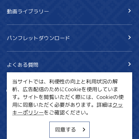
動画ライブラリー
パンフレットダウンロード
よくある質問
当サイトでは、利便性の向上と利用状況の解
析、広告配信のためにCookieを使用していま
サイト内検索
共有
す。サイトを閲覧いただく際には、Cookieの使
行きたいリスト
用に同意いただく必要があります。詳細は
クッ
キーポリシー
をご確認ください。
MICE・教育・観光事業者の皆様へ
サイトポリシー
同意する
関連リンク集