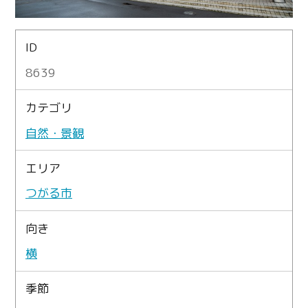
ID
8639
カテゴリ
自然・景観
エリア
つがる市
向き
横
季節