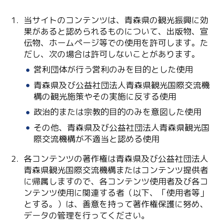
当サイトのコンテンツは、青森県の観光振興に効
果があると認められるものについて、出版物、宣
伝物、ホームページ等での使用を許可します。た
だし、次の場合は許可しないことがあります。
営利団体が行う営利のみを目的とした使用
青森県及び公益社団法人青森県観光国際交流機
Twitter
構の観光施策やその実施に反する使用
政治的または宗教的目的のみを意図した使用
Facebook
その他、青森県及び公益社団法人青森県観光国
際交流機構が不適当と認める使用
Line
各コンテンツの著作権は青森県及び公益社団法人
Copy URL
青森県観光国際交流機構またはコンテンツ提供者
に帰属しますので、各コンテンツ使用者及び各コ
ンテンツ使用に関連する者（以下、「使用者等」
とする。）は、善意を持って著作権保護に努め、
データの管理を行ってください。