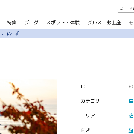
観光案内
M
スポット・体験
グルメ・お土産
モ
ブログ
特集
ブログ
仏ヶ浦
グルメ・お土産
イベント
アクセス
このサイトについて
ID
8
共有
カテゴリ
自
写真ライブラリー
エリア
佐
パンフレットダウンロード
向き
縦
運営組織について