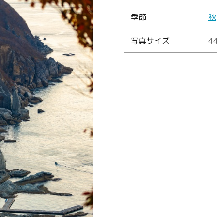
季節
秋
Language
写真サイズ
44
English
简体中文
MICE・教育・観光事業者の皆様へ