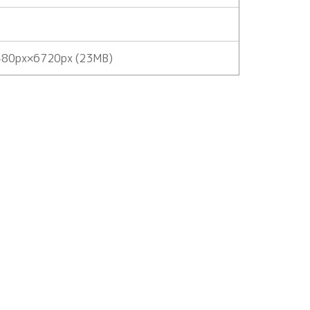
80px×6720px (23MB)