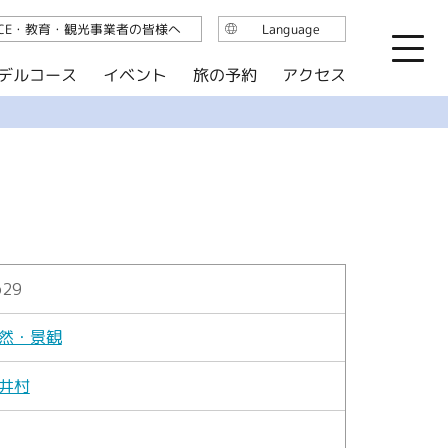
ICE・教育・観光事業者の皆様へ
Language
日本語
デルコース
イベント
旅の予約
アクセス
English
繁体中文
简体中文
한국어
629
然・景観
井村