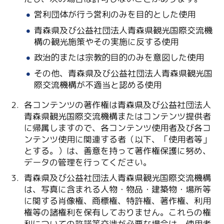
Line
営利団体が行う営利のみを目的とした使用
Copy URL
青森県及び公益社団法人青森県観光国際交流機
構の観光施策やその実施に反する使用
政治的または宗教的目的のみを意図した使用
その他、青森県及び公益社団法人青森県観光国
際交流機構が不適当と認める使用
各コンテンツの著作権は青森県及び公益社団法人
青森県観光国際交流機構またはコンテンツ提供者
に帰属しますので、各コンテンツ使用者及び各コ
ンテンツ使用に関連する者（以下、「使用者等」
とする。）は、善意を持って著作権保護に努め、
データの管理を行ってください。
青森県及び公益社団法人青森県観光国際交流機構
は、写真に含まれる人物・物品・建築物・場所等
に関する肖像権、商標権、特許権、著作権、利用
権等の諸権利を保有しておりません。これらの権
利についての許諾等交渉が必要な場合は、使用者