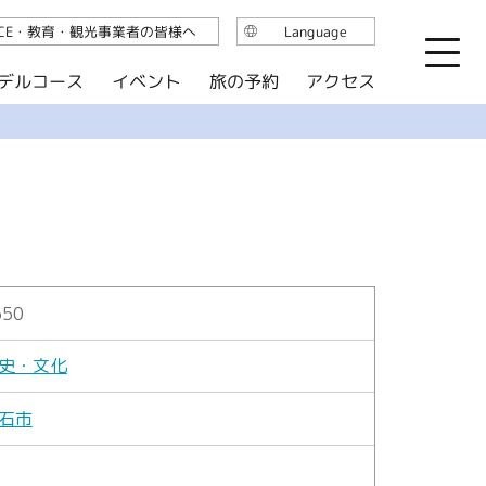
ICE・教育・観光事業者の皆様へ
Language
日本語
デルコース
イベント
旅の予約
アクセス
English
繁体中文
简体中文
한국어
550
史・文化
石市