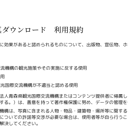
真ダウンロード 利用規約
Twitter
に効果があると認められるものについて、出版物、宣伝物、ホ
Facebook
用
交流機構の観光施策やその実施に反する使用
Line
使用
Copy URL
観光国際交流機構が不適当と認める使用
法人青森県観光国際交流機構またはコンテンツ提供者に帰属し
する。）は、善意を持って著作権保護に努め、データの管理を
機構は、写真に含まれる人物・物品・建築物・場所等に関する
についての許諾等交渉が必要な場合は、使用者等が自ら行うこ
解決してください。