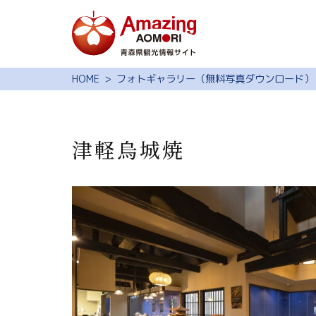
特集
HOME
フォトギャラリー（無料写真ダウンロード）
スポット・体験
モデルコース
津軽烏城焼
旅の予約
観光ガイド
サイト内検索
行きたいリスト
動画ライブラリー
よくある質問