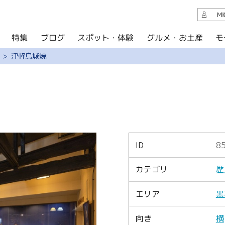
観光案内
M
スポット・体験
グルメ・お土産
モ
ブログ
特集
ブログ
津軽烏城焼
グルメ・お土産
イベント
アクセス
このサイトについて
ID
8
共有
カテゴリ
歴
写真ライブラリー
エリア
黒
パンフレットダウンロード
向き
横
運営組織について