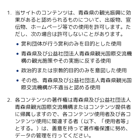
当サイトのコンテンツは、青森県の観光振興に効
果があると認められるものについて、出版物、宣
伝物、ホームページ等での使用を許可します。た
だし、次の場合は許可しないことがあります。
営利団体が行う営利のみを目的とした使用
青森県及び公益社団法人青森県観光国際交流機
Twitter
構の観光施策やその実施に反する使用
政治的または宗教的目的のみを意図した使用
Facebook
その他、青森県及び公益社団法人青森県観光国
際交流機構が不適当と認める使用
Line
各コンテンツの著作権は青森県及び公益社団法人
Copy URL
青森県観光国際交流機構またはコンテンツ提供者
に帰属しますので、各コンテンツ使用者及び各コ
ンテンツ使用に関連する者（以下、「使用者等」
とする。）は、善意を持って著作権保護に努め、
データの管理を行ってください。