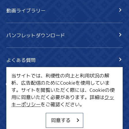
動画ライブラリー
パンフレットダウンロード
よくある質問
当サイトでは、利便性の向上と利用状況の解
析、広告配信のためにCookieを使用していま
サイト内検索
共有
す。サイトを閲覧いただく際には、Cookieの使
行きたいリスト
用に同意いただく必要があります。詳細は
クッ
キーポリシー
をご確認ください。
MICE・教育・観光事業者の皆様へ
サイトポリシー
同意する
関連リンク集