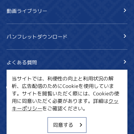
動画ライブラリー
パンフレットダウンロード
よくある質問
当サイトでは、利便性の向上と利用状況の解
析、広告配信のためにCookieを使用していま
サイト内検索
共有
す。サイトを閲覧いただく際には、Cookieの使
行きたいリスト
用に同意いただく必要があります。詳細は
クッ
キーポリシー
をご確認ください。
MICE・教育・観光事業者の皆様へ
サイトポリシー
同意する
関連リンク集