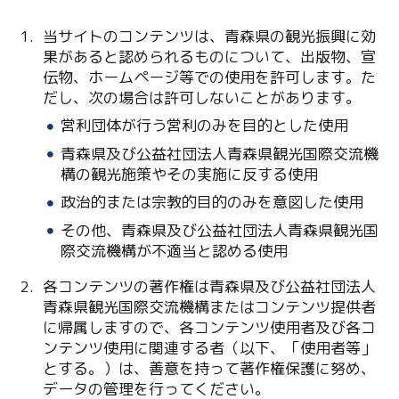
当サイトのコンテンツは、青森県の観光振興に効
果があると認められるものについて、出版物、宣
伝物、ホームページ等での使用を許可します。た
だし、次の場合は許可しないことがあります。
営利団体が行う営利のみを目的とした使用
青森県及び公益社団法人青森県観光国際交流機
Twitter
構の観光施策やその実施に反する使用
政治的または宗教的目的のみを意図した使用
Facebook
その他、青森県及び公益社団法人青森県観光国
際交流機構が不適当と認める使用
Line
各コンテンツの著作権は青森県及び公益社団法人
Copy URL
青森県観光国際交流機構またはコンテンツ提供者
に帰属しますので、各コンテンツ使用者及び各コ
ンテンツ使用に関連する者（以下、「使用者等」
とする。）は、善意を持って著作権保護に努め、
データの管理を行ってください。