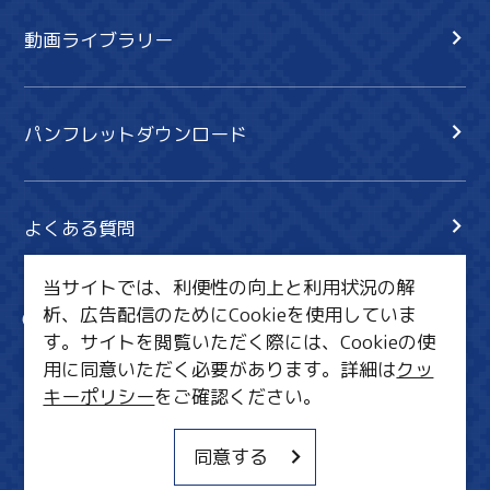
動画ライブラリー
パンフレットダウンロード
よくある質問
当サイトでは、利便性の向上と利用状況の解
析、広告配信のためにCookieを使用していま
サイト内検索
共有
す。サイトを閲覧いただく際には、Cookieの使
行きたいリスト
用に同意いただく必要があります。詳細は
クッ
キーポリシー
をご確認ください。
MICE・教育・観光事業者の皆様へ
サイトポリシー
同意する
関連リンク集