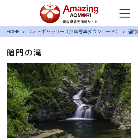
HOME
フォトギャラリー（無料写真ダウンロード）
暗門
暗門の滝