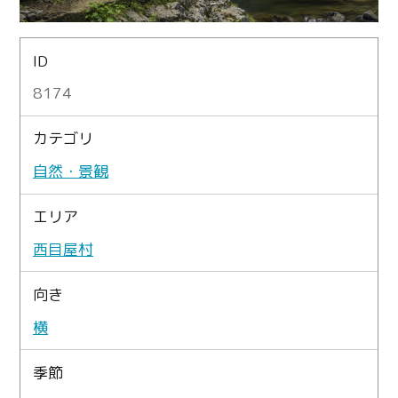
ID
8174
カテゴリ
自然・景観
エリア
西目屋村
向き
横
季節