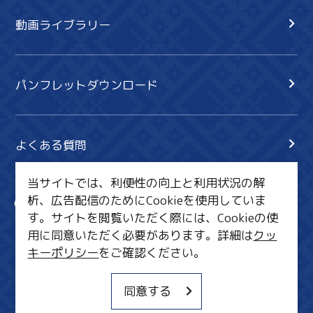
動画ライブラリー
パンフレットダウンロード
よくある質問
当サイトでは、利便性の向上と利用状況の解
析、広告配信のためにCookieを使用していま
サイト内検索
共有
す。サイトを閲覧いただく際には、Cookieの使
行きたいリスト
用に同意いただく必要があります。詳細は
クッ
キーポリシー
をご確認ください。
MICE・教育・観光事業者の皆様へ
サイトポリシー
同意する
関連リンク集