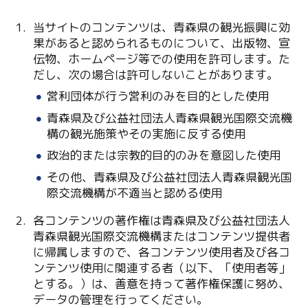
当サイトのコンテンツは、青森県の観光振興に効
果があると認められるものについて、出版物、宣
伝物、ホームページ等での使用を許可します。た
だし、次の場合は許可しないことがあります。
営利団体が行う営利のみを目的とした使用
青森県及び公益社団法人青森県観光国際交流機
Twitter
構の観光施策やその実施に反する使用
政治的または宗教的目的のみを意図した使用
Facebook
その他、青森県及び公益社団法人青森県観光国
際交流機構が不適当と認める使用
Line
各コンテンツの著作権は青森県及び公益社団法人
Copy URL
青森県観光国際交流機構またはコンテンツ提供者
に帰属しますので、各コンテンツ使用者及び各コ
ンテンツ使用に関連する者（以下、「使用者等」
とする。）は、善意を持って著作権保護に努め、
データの管理を行ってください。