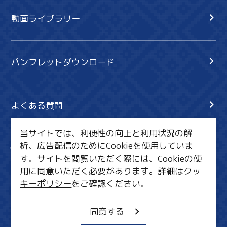
動画ライブラリー
パンフレットダウンロード
よくある質問
当サイトでは、利便性の向上と利用状況の解
析、広告配信のためにCookieを使用していま
サイト内検索
共有
す。サイトを閲覧いただく際には、Cookieの使
行きたいリスト
用に同意いただく必要があります。詳細は
クッ
キーポリシー
をご確認ください。
MICE・教育・観光事業者の皆様へ
サイトポリシー
同意する
関連リンク集