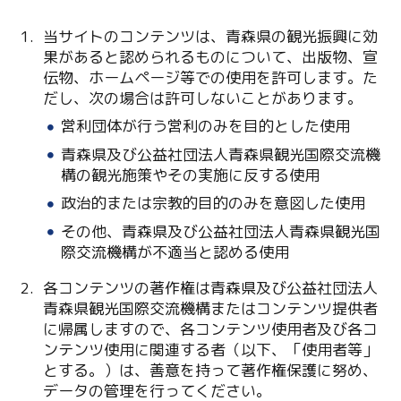
当サイトのコンテンツは、青森県の観光振興に効
果があると認められるものについて、出版物、宣
伝物、ホームページ等での使用を許可します。た
だし、次の場合は許可しないことがあります。
営利団体が行う営利のみを目的とした使用
青森県及び公益社団法人青森県観光国際交流機
Twitter
構の観光施策やその実施に反する使用
政治的または宗教的目的のみを意図した使用
Facebook
その他、青森県及び公益社団法人青森県観光国
際交流機構が不適当と認める使用
Line
各コンテンツの著作権は青森県及び公益社団法人
Copy URL
青森県観光国際交流機構またはコンテンツ提供者
に帰属しますので、各コンテンツ使用者及び各コ
ンテンツ使用に関連する者（以下、「使用者等」
とする。）は、善意を持って著作権保護に努め、
データの管理を行ってください。