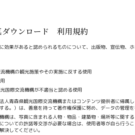
真ダウンロード 利用規約
Twitter
に効果があると認められるものについて、出版物、宣伝物、ホ
Facebook
用
交流機構の観光施策やその実施に反する使用
Line
使用
Copy URL
観光国際交流機構が不適当と認める使用
法人青森県観光国際交流機構またはコンテンツ提供者に帰属し
する。）は、善意を持って著作権保護に努め、データの管理を
機構は、写真に含まれる人物・物品・建築物・場所等に関する
についての許諾等交渉が必要な場合は、使用者等が自ら行うこ
解決してください。