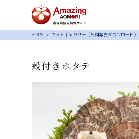
特集
HOME
フォトギャラリー（無料写真ダウンロード）
スポット・体験
モデルコース
殻付きホタテ
旅の予約
観光ガイド
サイト内検索
行きたいリスト
動画ライブラリー
よくある質問