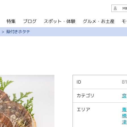
観光案内
M
スポット・体験
グルメ・お土産
モ
ブログ
特集
ブログ
殻付きホタテ
グルメ・お土産
イベント
アクセス
このサイトについて
ID
8
共有
カテゴリ
食
写真ライブラリー
エリア
青
パンフレットダウンロード
横
津
運営組織について