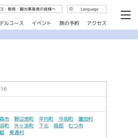
ICE・教育・観光事業者の皆様へ
Language
日本語
デルコース
イベント
旅の予約
アクセス
English
繁体中文
简体中文
한국어
116
森市
野辺地町
平内町
今別町
蓬田村
浜町
外ヶ浜町
下北
南部
むつ市
軽
東通村