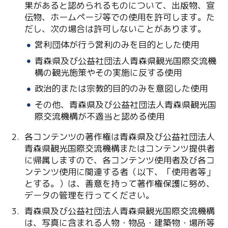
果があると認められるものについて、出版物、宣
伝物、ホームページ等での使用を許可します。た
だし、次の場合は許可しないことがあります。
営利団体が行う営利のみを目的とした使用
青森県及び公益社団法人青森県観光国際交流機
構の観光施策やその実施に反する使用
Twitter
政治的または宗教的目的のみを意図した使用
その他、青森県及び公益社団法人青森県観光国
Facebook
際交流機構が不適当と認める使用
Line
各コンテンツの著作権は青森県及び公益社団法人
青森県観光国際交流機構またはコンテンツ提供者
Copy URL
に帰属しますので、各コンテンツ使用者及び各コ
ンテンツ使用に関連する者（以下、「使用者等」
とする。）は、善意を持って著作権保護に努め、
データの管理を行ってください。
青森県及び公益社団法人青森県観光国際交流機構
は、写真に含まれる人物・物品・建築物・場所等