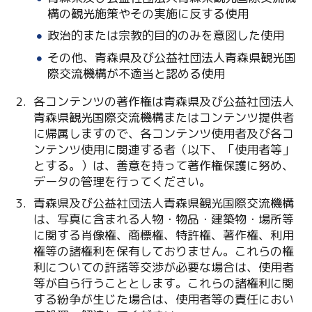
構の観光施策やその実施に反する使用
政治的または宗教的目的のみを意図した使用
その他、青森県及び公益社団法人青森県観光国
Twitter
際交流機構が不適当と認める使用
各コンテンツの著作権は青森県及び公益社団法人
Facebook
青森県観光国際交流機構またはコンテンツ提供者
に帰属しますので、各コンテンツ使用者及び各コ
Line
ンテンツ使用に関連する者（以下、「使用者等」
とする。）は、善意を持って著作権保護に努め、
Copy URL
データの管理を行ってください。
青森県及び公益社団法人青森県観光国際交流機構
は、写真に含まれる人物・物品・建築物・場所等
に関する肖像権、商標権、特許権、著作権、利用
権等の諸権利を保有しておりません。これらの権
利についての許諾等交渉が必要な場合は、使用者
等が自ら行うこととします。これらの諸権利に関
する紛争が生じた場合は、使用者等の責任におい