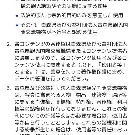
構の観光施策やその実施に反する使用
政治的または宗教的目的のみを意図した使用
その他、青森県及び公益社団法人青森県観光国
Twitter
際交流機構が不適当と認める使用
各コンテンツの著作権は青森県及び公益社団法人
Facebook
青森県観光国際交流機構またはコンテンツ提供者
に帰属しますので、各コンテンツ使用者及び各コ
Line
ンテンツ使用に関連する者（以下、「使用者等」
とする。）は、善意を持って著作権保護に努め、
Copy URL
データの管理を行ってください。
青森県及び公益社団法人青森県観光国際交流機構
は、写真に含まれる人物・物品・建築物・場所等
に関する肖像権、商標権、特許権、著作権、利用
権等の諸権利を保有しておりません。これらの権
利についての許諾等交渉が必要な場合は、使用者
等が自ら行うこととします。これらの諸権利に関
する紛争が生じた場合は、使用者等の責任におい