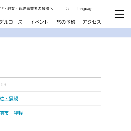
ICE・教育・観光事業者の皆様へ
Language
日本語
デルコース
イベント
旅の予約
アクセス
English
繁体中文
简体中文
한국어
269
然・景観
前市
津軽