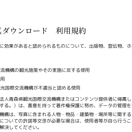
真ダウンロード 利用規約
Twitter
に効果があると認められるものについて、出版物、宣伝物、ホ
Facebook
用
交流機構の観光施策やその実施に反する使用
Line
使用
Copy URL
観光国際交流機構が不適当と認める使用
法人青森県観光国際交流機構またはコンテンツ提供者に帰属し
する。）は、善意を持って著作権保護に努め、データの管理を
機構は、写真に含まれる人物・物品・建築物・場所等に関する
についての許諾等交渉が必要な場合は、使用者等が自ら行うこ
解決してください。