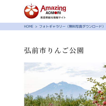
特集
HOME
フォトギャラリー（無料写真ダウンロード）
スポット・体験
モデルコース
弘前市りんご公園
旅の予約
観光ガイド
サイト内検索
行きたいリスト
動画ライブラリー
よくある質問