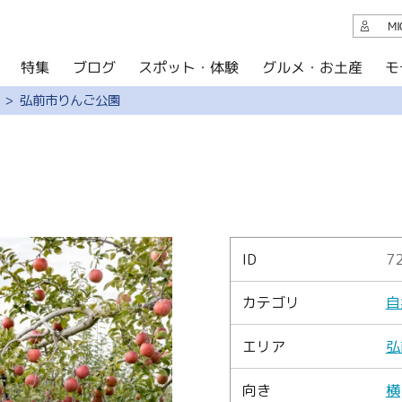
観光案内
M
スポット・体験
グルメ・お土産
モ
ブログ
特集
ブログ
弘前市りんご公園
グルメ・お土産
イベント
アクセス
このサイトについて
ID
7
共有
カテゴリ
自
写真ライブラリー
エリア
弘
パンフレットダウンロード
向き
横
運営組織について