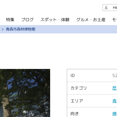
観光案内
M
スポット・体験
グルメ・お土産
モ
ブログ
特集
ブログ
青森市森林博物館
グルメ・お土産
イベント
アクセス
このサイトについて
ID
5
共有
カテゴリ
歴
写真ライブラリー
エリア
青
パンフレットダウンロード
向き
横
運営組織について