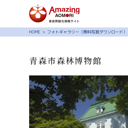
特集
HOME
フォトギャラリー（無料写真ダウンロード）
スポット・体験
モデルコース
青森市森林博物館
旅の予約
観光ガイド
サイト内検索
行きたいリスト
動画ライブラリー
よくある質問