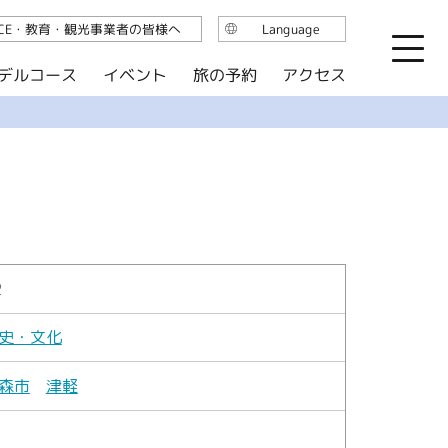
ICE・教育・観光事業者の皆様へ
Language
日本語
デルコース
イベント
旅の予約
アクセス
English
繁体中文
简体中文
한국어
2
史・文化
森市
津軽