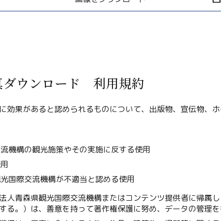
真ダウンロード 利用規約
Twitter
に効果があると認められるものについて、出版物、宣伝物、ホ
Facebook
Line
用
交流機構の観光施策やその実施に反する使用
Copy URL
使用
観光国際交流機構が不適当と認める使用
法人青森県観光国際交流機構またはコンテンツ提供者に帰属し
する。）は、善意を持って著作権保護に努め、データの管理を