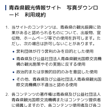
青森県観光情報サイト 写真ダウンロ
ード 利用規約
当サイトのコンテンツは、青森県の観光振興に効
果があると認められるものについて、出版物、宣
伝物、ホームページ等での使用を許可します。た
だし、次の場合は許可しないことがあります。
営利団体が行う営利のみを目的とした使用
Twitter
青森県及び公益社団法人青森県観光国際交流機
構の観光施策やその実施に反する使用
Facebook
政治的または宗教的目的のみを意図した使用
Line
その他、青森県及び公益社団法人青森県観光国
際交流機構が不適当と認める使用
Copy URL
各コンテンツの著作権は青森県及び公益社団法人
青森県観光国際交流機構またはコンテンツ提供者
に帰属しますので、各コンテンツ使用者及び各コ