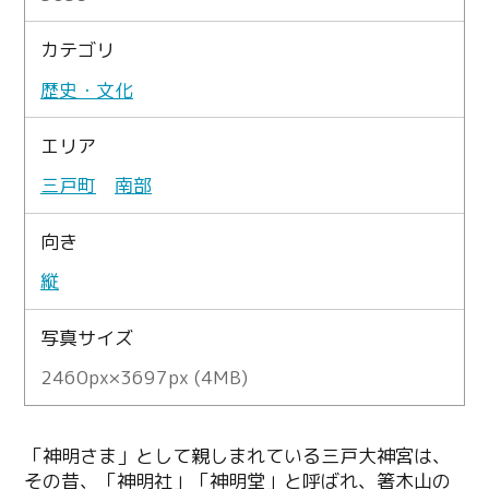
カテゴリ
歴史・文化
エリア
三戸町
南部
向き
縦
写真サイズ
2460px×3697px (4MB)
「神明さま」として親しまれている三戸大神宮は、
その昔、「神明社」「神明堂」と呼ばれ、箸木山の