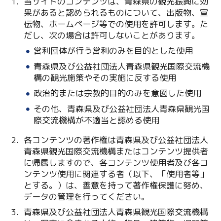
当サイトのコンテンツは、青森県の観光振興に効
果があると認められるものについて、出版物、宣
Line
伝物、ホームページ等での使用を許可します。た
だし、次の場合は許可しないことがあります。
Copy URL
営利団体が行う営利のみを目的とした使用
青森県及び公益社団法人青森県観光国際交流機
構の観光施策やその実施に反する使用
政治的または宗教的目的のみを意図した使用
その他、青森県及び公益社団法人青森県観光国
際交流機構が不適当と認める使用
各コンテンツの著作権は青森県及び公益社団法人
青森県観光国際交流機構またはコンテンツ提供者
に帰属しますので、各コンテンツ使用者及び各コ
ンテンツ使用に関連する者（以下、「使用者等」
とする。）は、善意を持って著作権保護に努め、
データの管理を行ってください。
青森県及び公益社団法人青森県観光国際交流機構