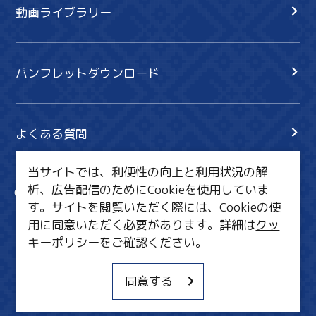
動画ライブラリー
パンフレットダウンロード
よくある質問
当サイトでは、利便性の向上と利用状況の解
析、広告配信のためにCookieを使用していま
サイト内検索
共有
す。サイトを閲覧いただく際には、Cookieの使
行きたいリスト
用に同意いただく必要があります。詳細は
クッ
キーポリシー
をご確認ください。
MICE・教育・観光事業者の皆様へ
サイトポリシー
同意する
関連リンク集