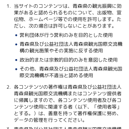
当サイトのコンテンツは、青森県の観光振興に効
果があると認められるものについて、出版物、宣
伝物、ホームページ等での使用を許可します。た
だし、次の場合は許可しないことがあります。
営利団体が行う営利のみを目的とした使用
青森県及び公益社団法人青森県観光国際交流機
構の観光施策やその実施に反する使用
Twitter
政治的または宗教的目的のみを意図した使用
Facebook
その他、青森県及び公益社団法人青森県観光国
際交流機構が不適当と認める使用
Line
各コンテンツの著作権は青森県及び公益社団法人
Copy URL
青森県観光国際交流機構またはコンテンツ提供者
に帰属しますので、各コンテンツ使用者及び各コ
ンテンツ使用に関連する者（以下、「使用者等」
とする。）は、善意を持って著作権保護に努め、
データの管理を行ってください。