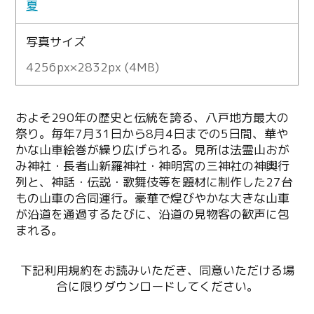
夏
写真サイズ
4256px×2832px (4MB)
およそ290年の歴史と伝統を誇る、八戸地方最大の
祭り。毎年7月31日から8月4日までの5日間、華や
かな山車絵巻が繰り広げられる。見所は法霊山おが
み神社・長者山新羅神社・神明宮の三神社の神輿行
列と、神話・伝説・歌舞伎等を題材に制作した27台
もの山車の合同運行。豪華で煌びやかな大きな山車
が沿道を通過するたびに、沿道の見物客の歓声に包
まれる。
下記利用規約をお読みいただき、同意いただける場
合に限りダウンロードしてください。