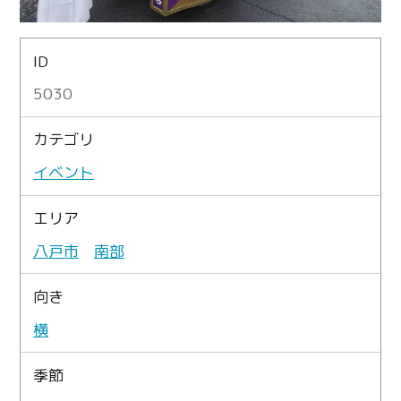
ID
5030
カテゴリ
イベント
エリア
八戸市
南部
向き
横
季節