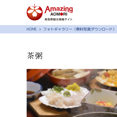
特集
HOME
フォトギャラリー（無料写真ダウンロード）
スポット・体験
モデルコース
茶粥
旅の予約
観光ガイド
サイト内検索
行きたいリスト
動画ライブラリー
よくある質問