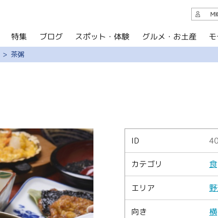
観光案内
M
スポット・体験
グルメ・お土産
モ
ブログ
特集
ブログ
茶粥
グルメ・お土産
イベント
アクセス
このサイトについて
ID
4
共有
カテゴリ
食
写真ライブラリー
エリア
野
パンフレットダウンロード
向き
横
運営組織について