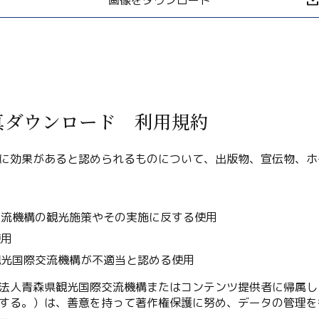
真ダウンロード 利用規約
Twitter
に効果があると認められるものについて、出版物、宣伝物、ホ
Facebook
Line
用
交流機構の観光施策やその実施に反する使用
Copy URL
使用
観光国際交流機構が不適当と認める使用
法人青森県観光国際交流機構またはコンテンツ提供者に帰属し
する。）は、善意を持って著作権保護に努め、データの管理を