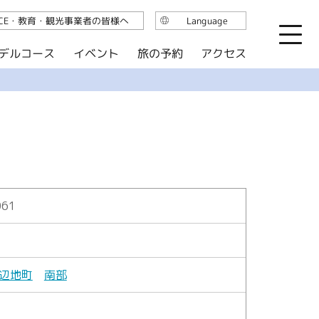
ICE・教育・観光事業者の皆様へ
Language
日本語
デルコース
イベント
旅の予約
アクセス
English
繁体中文
简体中文
한국어
061
辺地町
南部