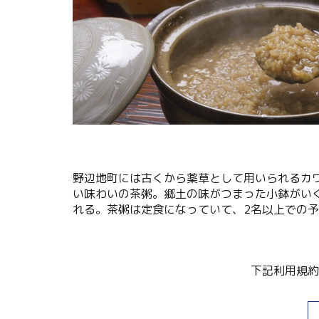
関連リンク集
日本語
繁体中文
한국어
野辺地町には古くから薬草として用いられるカ
い味わいの茶粥。郷土の味がつまった小鉢がい
れる。茶粥は定食になっていて、2名以上での
下記利用規約