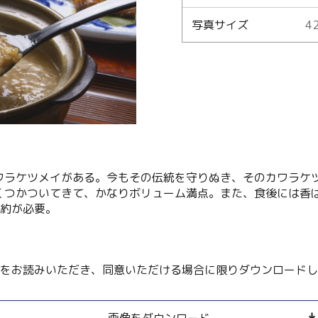
写真サイズ
42
Language
English
简体中文
MICE・教育・観光事業者の皆様へ
ワラケツメイがある。今もその伝統を守りぬき、そのカワラケ
くつかついてきて、かなりボリューム満点。また、食後には香
予約が必要。
をお読みいただき、同意いただける場合に限りダウンロードし
画像をダウンロード