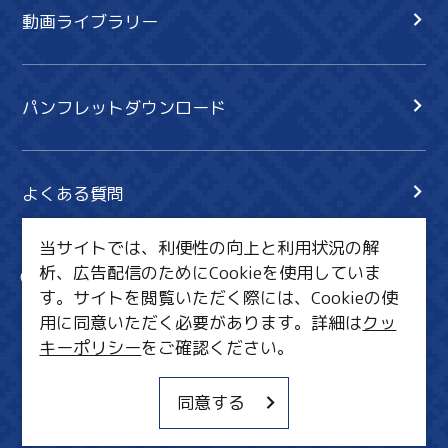
動画ライブラリー
パンフレットダウンロード
よくある質問
当サイトでは、利便性の向上と利用状況の解
析、広告配信のためにCookieを使用していま
サイト内検索
共有
す。サイトを閲覧いただく際には、Cookieの使
行きたいリスト
用に同意いただく必要があります。詳細は
クッ
キーポリシー
をご確認ください。
MICE・教育・観光事業者の皆様へ
サイトポリシー
同意する
関連リンク集