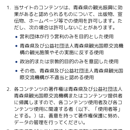
Facebook
当サイトのコンテンツは、青森県の観光振興に効
果があると認められるものについて、出版物、宣
Line
伝物、ホームページ等での使用を許可します。た
だし、次の場合は許可しないことがあります。
Copy URL
営利団体が行う営利のみを目的とした使用
青森県及び公益社団法人青森県観光国際交流機
構の観光施策やその実施に反する使用
政治的または宗教的目的のみを意図した使用
その他、青森県及び公益社団法人青森県観光国
際交流機構が不適当と認める使用
各コンテンツの著作権は青森県及び公益社団法人
青森県観光国際交流機構またはコンテンツ提供者
に帰属しますので、各コンテンツ使用者及び各コ
ンテンツ使用に関連する者（以下、「使用者等」
とする。）は、善意を持って著作権保護に努め、
データの管理を行ってください。