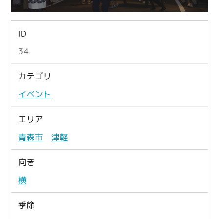
ID
34
カテゴリ
イベント
エリア
青森市
津軽
向き
横
季節