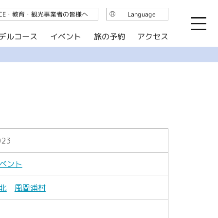
ICE・教育・観光事業者の皆様へ
Language
日本語
デルコース
イベント
旅の予約
アクセス
English
繁体中文
简体中文
한국어
023
ベント
北
風間浦村