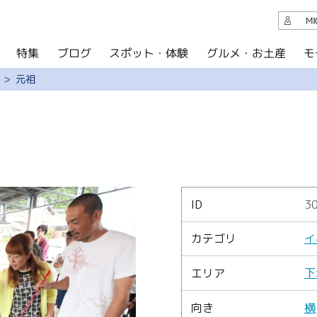
観光案内
M
スポット・体験
グルメ・お土産
モ
ブログ
特集
ブログ
元祖
グルメ・お土産
イベント
アクセス
このサイトについて
ID
3
共有
カテゴリ
イ
写真ライブラリー
エリア
下
パンフレットダウンロード
向き
横
運営組織について