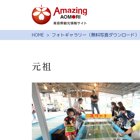
特集
HOME
フォトギャラリー（無料写真ダウンロード）
スポット・体験
モデルコース
元祖
旅の予約
観光ガイド
サイト内検索
行きたいリスト
動画ライブラリー
よくある質問