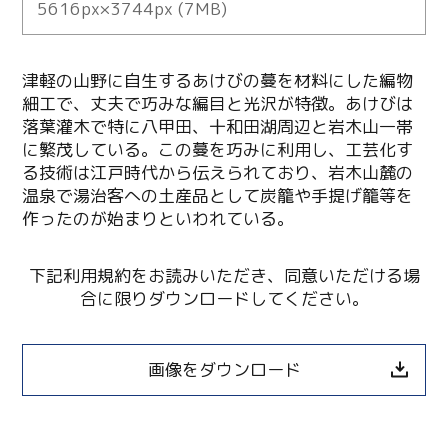
5616px×3744px (7MB)
津軽の山野に自生するあけびの蔓を材料にした編物
細工で、丈夫で巧みな編目と光沢が特徴。あけびは
落葉灌木で特に八甲田、十和田湖周辺と岩木山一帯
に繁茂している。この蔓を巧みに利用し、工芸化す
る技術は江戸時代から伝えられており、岩木山麓の
温泉で湯治客への土産品として炭籠や手提げ籠等を
作ったのが始まりといわれている。
下記利用規約をお読みいただき、同意いただける場
合に限りダウンロードしてください。
画像をダウンロード