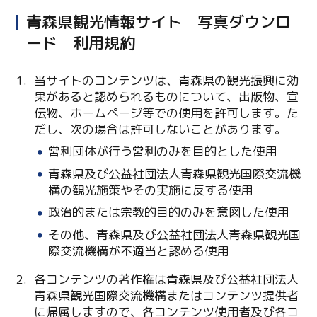
青森県観光情報サイト 写真ダウンロ
ード 利用規約
当サイトのコンテンツは、青森県の観光振興に効
果があると認められるものについて、出版物、宣
伝物、ホームページ等での使用を許可します。た
だし、次の場合は許可しないことがあります。
営利団体が行う営利のみを目的とした使用
Twitter
青森県及び公益社団法人青森県観光国際交流機
構の観光施策やその実施に反する使用
Facebook
政治的または宗教的目的のみを意図した使用
Line
その他、青森県及び公益社団法人青森県観光国
際交流機構が不適当と認める使用
Copy URL
各コンテンツの著作権は青森県及び公益社団法人
青森県観光国際交流機構またはコンテンツ提供者
に帰属しますので、各コンテンツ使用者及び各コ