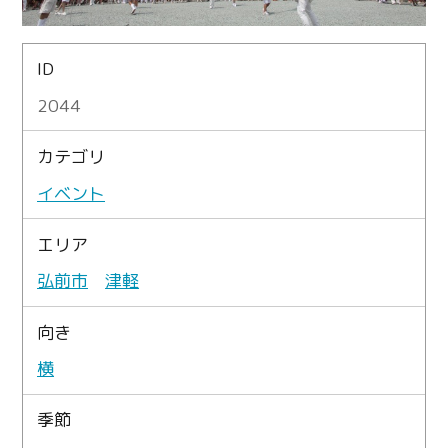
ID
2044
カテゴリ
イベント
エリア
弘前市
津軽
向き
横
季節