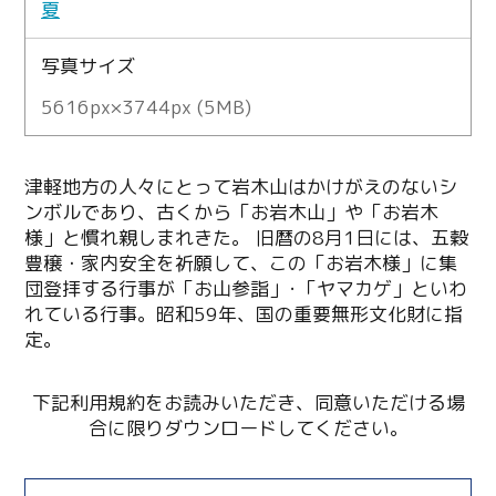
夏
写真サイズ
5616px×3744px (5MB)
津軽地方の人々にとって岩木山はかけがえのないシ
ンボルであり、古くから「お岩木山」や「お岩木
様」と慣れ親しまれきた。 旧暦の8月1日には、五穀
豊穣・家内安全を祈願して、この「お岩木様」に集
団登拝する行事が「お山参詣」･「ヤマカゲ」といわ
れている行事。昭和59年、国の重要無形文化財に指
定。
下記利用規約をお読みいただき、同意いただける場
合に限りダウンロードしてください。