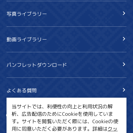
写真ライブラリー
動画ライブラリー
パンフレットダウンロード
よくある質問
当サイトでは、利便性の向上と利用状況の解
析、広告配信のためにCookieを使用していま
サイト内検索
共有
す。サイトを閲覧いただく際には、Cookieの使
行きたいリスト
用に同意いただく必要があります。詳細は
クッ