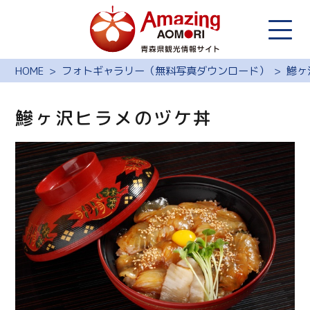
HOME
フォトギャラリー（無料写真ダウンロード）
鰺ヶ
鰺ヶ沢ヒラメのヅケ丼