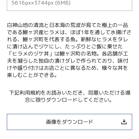
5616px×3744px (6MB)
白神山地の清流と日本海の荒波が育てた極上の一品
である鰺ヶ沢産ヒラメは、ほぼ1年を通して水揚げさ
れる、鰺ヶ沢町を代表する魚。新鮮なヒラメをタレ
に漬け込んでヅケにし、たっぷりとご飯に乗せた
「ヒラメのヅケ丼」は鰺ヶ沢町の名物。各店舗が工
夫を凝らした独自の漬けダレで作られており、味付
けや盛り付けはお店ごとに異なるため、様々な丼を
楽しむことができる。
下記利用規約をお読みいただき、同意いただける場
合に限りダウンロードしてください。
画像をダウンロード