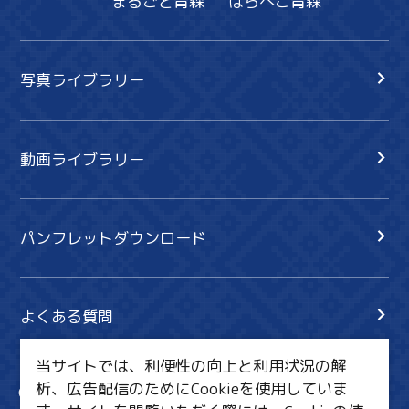
まるごと青森
はらぺこ青森
写真ライブラリー
動画ライブラリー
パンフレットダウンロード
よくある質問
当サイトでは、利便性の向上と利用状況の解
析、広告配信のためにCookieを使用していま
サイト内検索
共有