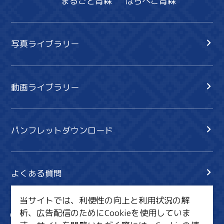
まるごと青森
はらぺこ青森
写真ライブラリー
動画ライブラリー
パンフレットダウンロード
よくある質問
当サイトでは、利便性の向上と利用状況の解
析、広告配信のためにCookieを使用していま
サイト内検索
共有