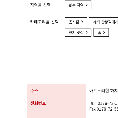
지역을 선택
남부 지역
카테고리를 선택
음식점
해외 관광객에게
현지 맛집
술
주소
아오모리현 하치
전화번호
℡ 0178-72-5
Fax 0178-72-5