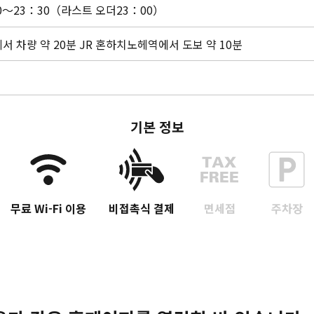
Twitter에 공유
0～23：30（라스트 오더23：00）
Facebook에 공유
서 차량 약 20분 JR 혼하치노헤역에서 도보 약 10분
링크 복사
기본 정보
무료 Wi-Fi 이용
비접촉식 결제
면세점
주차장