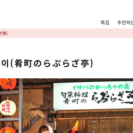
Main menu
추천하는
특집
추천하는 모델 코스
ざ亭)
관광
통안내
Language
테이(肴町のらぷらざ亭)
English
简体中文
사진 갤러리