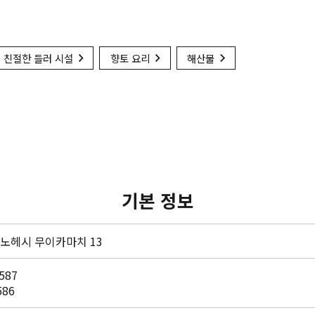
 친절한 들러 시설
향토 요리
해산물
기본 정보
노헤시 무이카마치 13
587
586