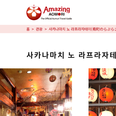
특집
홈
관광
사카나마치 노 라프라자테이(肴町のらぷら
즐길 거리
예약
사카나마치 노 라프라자
日本語
繁体中文
한국어