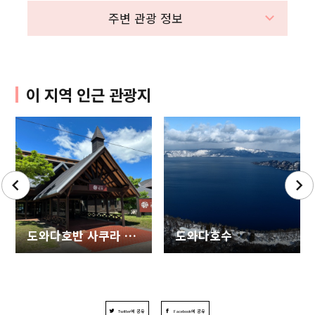
주변 관광 정보
이 지역 인근 관광지
도와다호반 사쿠라 (Towadakohan Sakura)
도와다호수
Twitter에 공유
Facebook에 공유