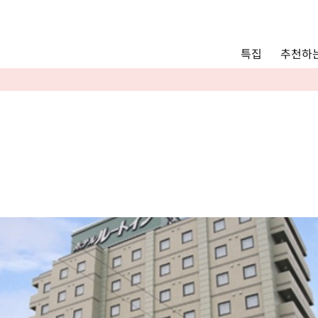
Main menu
추천하는
특집
추천하는 모델 코스
관광
통안내
Language
English
简体中文
사진 갤러리