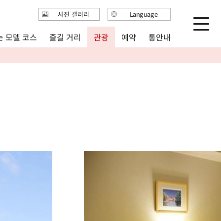
사진 갤러리
Language
日本語
 모델 코스
즐길 거리
통안내
관광
예약
English
繁体中文
简体中文
한국어