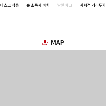
마스크 착용
손 소독제 비치
발열 체크
사회적 거리두기
Twitter에 공유
Facebook에 공유
MAP
링크 복사