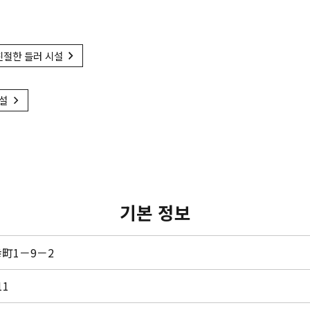
친절한 들러 시설
시설
기본 정보
町1－9－2
11