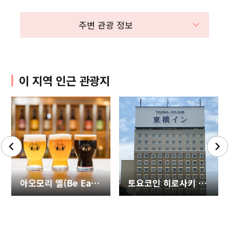
주변 관광 정보
이 지역 인근 관광지
아오모리 옐(Be Easy Brewing/개러스의 아지트)
토요코인 히로사키 에키마에