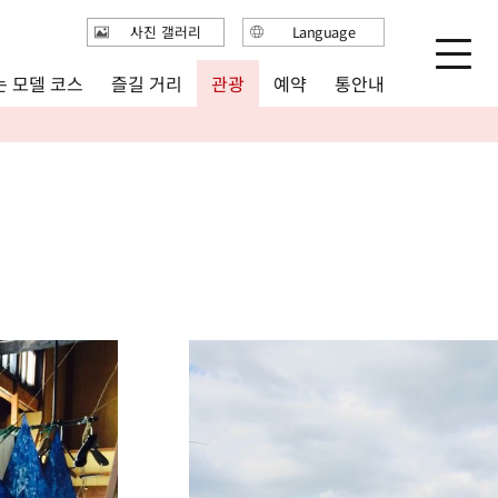
사진 갤러리
Language
日本語
 모델 코스
즐길 거리
통안내
관광
예약
English
繁体中文
简体中文
한국어