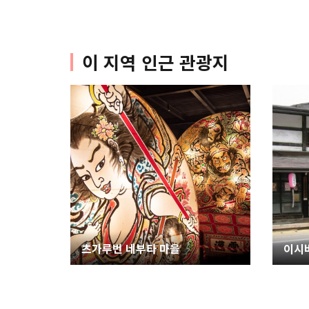
이 지역 인근 관광지
츠가루번 네부타 마을
이시바