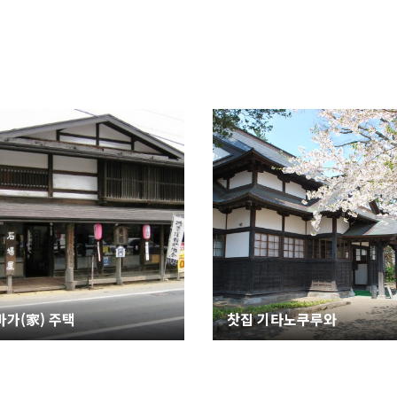
가(家) 주택
찻집 기타노쿠루와