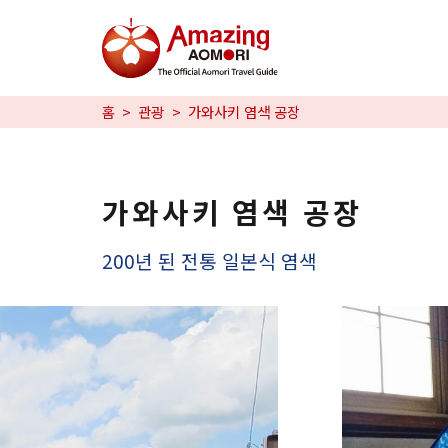
특집
홈
관광
가와사키 염색 공장
즐길 거리
예약
가와사키 염색 공장
日本語
200년 된 전통 일본식 염색
繁体中文
한국어