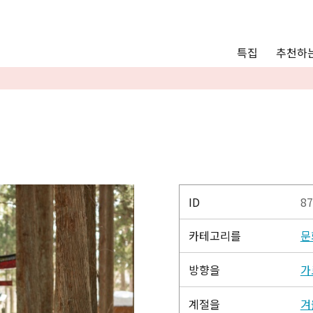
Main menu
추천하는
특집
추천하는 모델 코스
관광
통안내
Language
English
简体中文
ID
87
카테고리를
문
사진 갤러리
방향을
가
계절을
겨