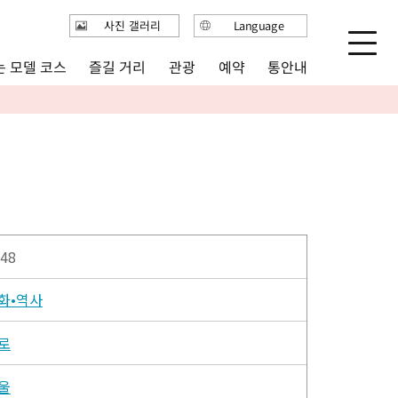
사진 갤러리
Language
日本語
 모델 코스
즐길 거리
통안내
관광
예약
English
繁体中文
简体中文
한국어
48
화•역사
로
울