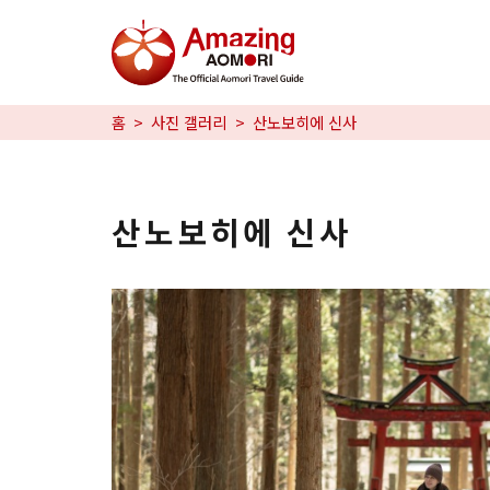
특집
홈
사진 갤러리
산노보히에 신사
즐길 거리
예약
산노보히에 신사
日本語
繁体中文
한국어