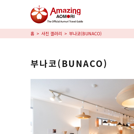
특집
홈
사진 갤러리
부나코(BUNACO)
즐길 거리
예약
부나코(BUNACO)
日本語
繁体中文
한국어