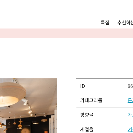
Main menu
추천하는
특집
추천하는 모델 코스
관광
통안내
Language
English
简体中文
ID
86
카테고리를
문
사진 갤러리
방향을
가
계절을
겨