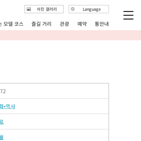
사진 갤러리
Language
日本語
 모델 코스
즐길 거리
통안내
관광
예약
English
繁体中文
简体中文
한국어
72
화•역사
로
울