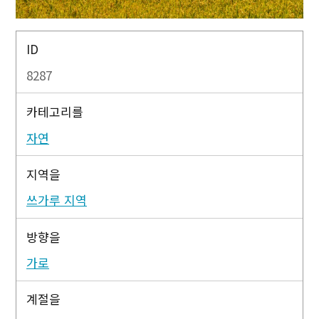
ID
8287
카테고리를
자연
지역을
쓰가루 지역
방향을
가로
계절을