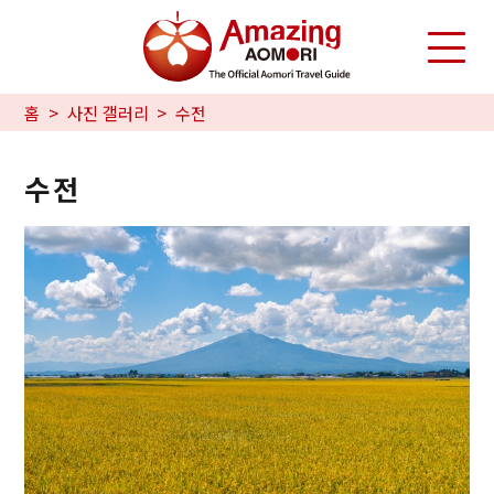
홈
사진 갤러리
수전
수전