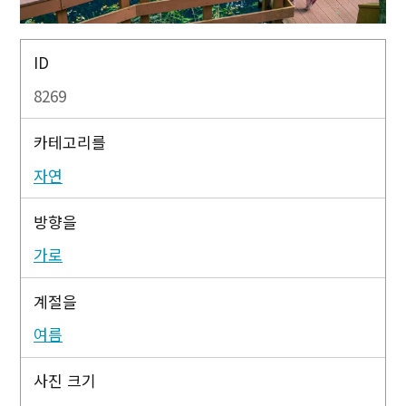
ID
8269
카테고리를
자연
방향을
가로
계절을
여름
사진 크기