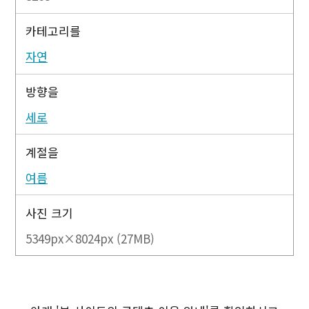
카테고리를
자연
방향을
세로
계절을
여름
사진 크기
5349px×8024px (27MB)