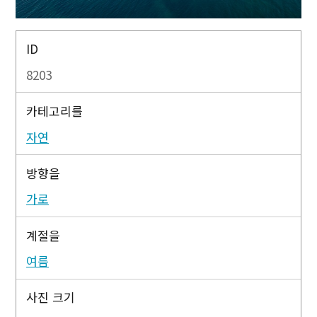
ID
8203
카테고리를
자연
방향을
가로
계절을
여름
사진 크기