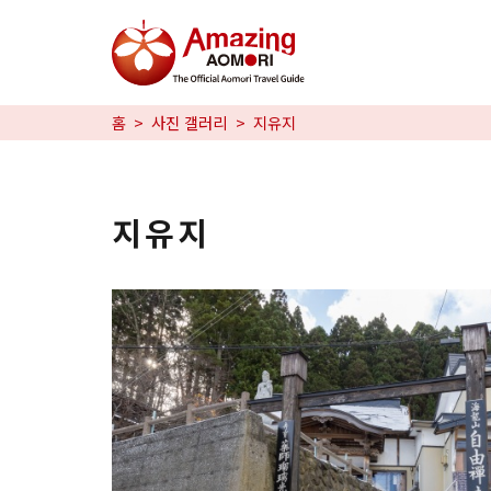
특집
홈
사진 갤러리
지유지
즐길 거리
예약
지유지
日本語
繁体中文
한국어