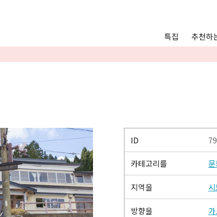
Main menu
추천하는
특집
추천하는 모델 코스
관광
통안내
Language
English
简体中文
ID
79
카테고리를
문
사진 갤러리
지역을
시
방향을
가