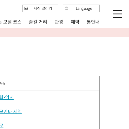
사진 갤러리
Language
日本語
 모델 코스
즐길 거리
통안내
관광
예약
English
繁体中文
简体中文
한국어
96
화•역사
모키타 지역
로