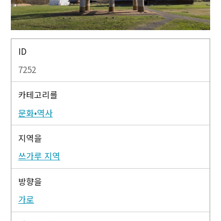
ID
7252
카테고리를
문화•역사
지역을
쓰가루 지역
방향을
가로