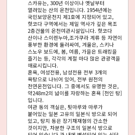
스카유는, 300년 이상이나 옛날부터
열려있는 산의 온천입니다. 1954년에는
국민보양온천지 제1호에 지정되어 있고,
핫코다 구역에서는 제일 역사가 깊은 목조
2층건물의 온천여관시설입니다. 핫코다
산이나 스이렌누마,조가쿠라 계류 등 자연이
풍부한 환경에 둘러싸여, 겨울은, 스키나
스노우 보드에, 봄, 여름, 가을은 트래킹을
즐기는 등, 각각의 계절 마다 많은 관광객을
매료시킵니다.
혼욕, 여성전용, 남성전용 전부 3개의
욕탕으로 나뉘어 있어, 전부 원천의
천연온천입니다. 그 중에서도 유명한 것은,
약248m2의 넓이를 자랑하는 혼욕 [천인 탕]
입니다.
여관 동의 객실은, 툇마루와 마루가
붙어있는 일본 고유의 일본식 방으로 되어
있고, 탕치 동은 장기채재형의 간소한
것이지만, 차분한 구조의 일본식 방으로
되어 있습니다.관 내에 병설되어 있는 식당