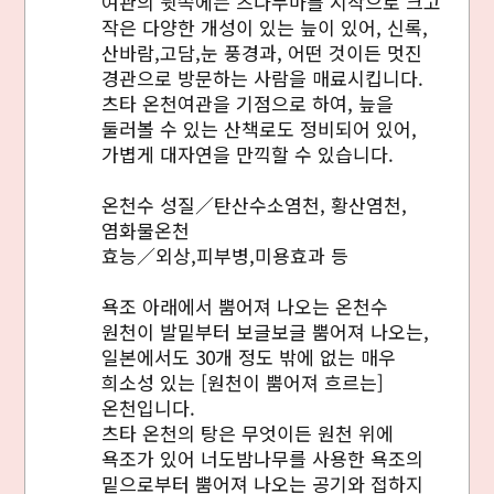
여관의 뒷쪽에는 츠나누마를 시작으로 크고
작은 다양한 개성이 있는 늪이 있어, 신록,
산바람,고담,눈 풍경과, 어떤 것이든 멋진
경관으로 방문하는 사람을 매료시킵니다.
츠타 온천여관을 기점으로 하여, 늪을
둘러볼 수 있는 산책로도 정비되어 있어,
가볍게 대자연을 만끽할 수 있습니다.
온천수 성질／탄산수소염천, 황산염천,
염화물온천
효능／외상,피부병,미용효과 등
욕조 아래에서 뿜어져 나오는 온천수
원천이 발밑부터 보글보글 뿜어져 나오는,
일본에서도 30개 정도 밖에 없는 매우
희소성 있는 [원천이 뿜어져 흐르는]
온천입니다.
츠타 온천의 탕은 무엇이든 원천 위에
욕조가 있어 너도밤나무를 사용한 욕조의
밑으로부터 뿜어져 나오는 공기와 접하지