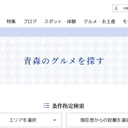
観光案内
M
スポット・体験
グルメ・お土産
モ
ブログ
特集
ブログ
グルメ・お土産
イベント
青森のグルメを探す
アクセス
このサイトについて
共有
写真ライブラリー
条件指定検索
パンフレットダウンロード
エリアを選択
現在地からの距離を選
運営組織について