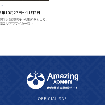
Facebook
Line
25年10月27日～11月2日
保全と渋滞解消への取組みとして、
Copy URL
流エリアでマイカー交…
OFFICIAL SNS