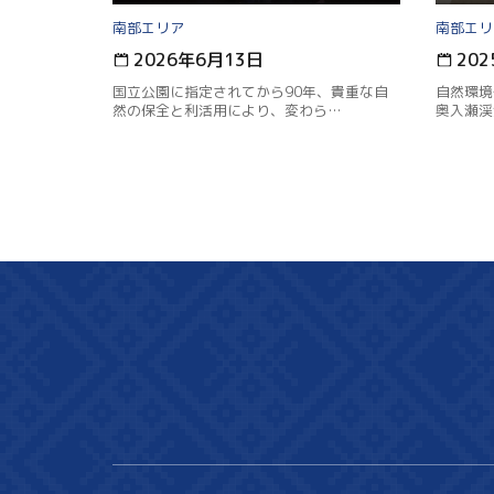
南部
南部
2026年6月13日
20
国立公園に指定されてから90年、貴重な自
自然環境
然の保全と利活用により、変わら…
奥入瀬渓