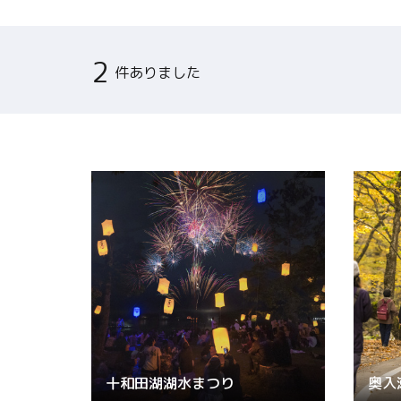
関連リンク集
2
件ありました
日本語
繁体中文
한국어
十和田湖湖水まつり
奥入