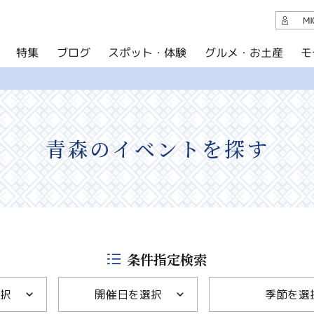
観光案内
M
スポット・体験
グルメ・お土産
モ
ブログ
特集
ブログ
グルメ・お土産
イベント
青森のイベントを探す
アクセス
このサイトについて
共有
写真ライブラリー
条件指定検索
パンフレットダウンロード
択
開催日を選択
季節を選
運営組織について