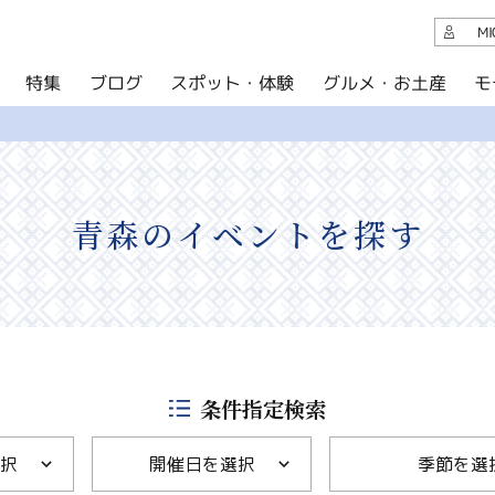
観光案内
M
スポット・体験
グルメ・お土産
モ
ブログ
特集
ブログ
グルメ・お土産
イベント
青森のイベントを探す
アクセス
このサイトについて
共有
写真ライブラリー
条件指定検索
パンフレットダウンロード
択
開催日を選択
季節を選
運営組織について