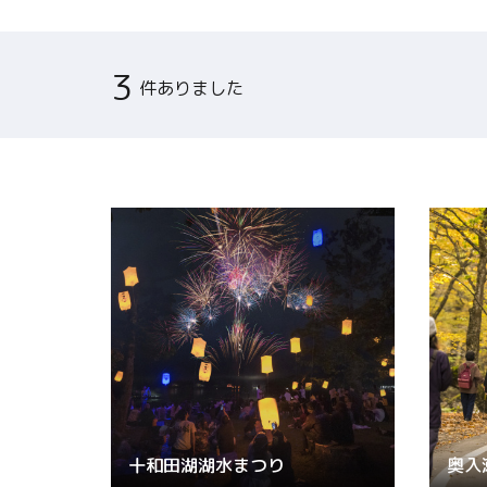
関連リンク集
3
件ありました
日本語
繁体中文
한국어
十和田湖湖水まつり
奥入