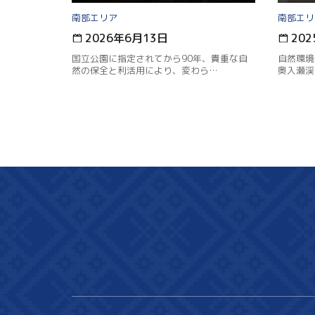
南部
南部
2026年6月13日
20
国立公園に指定されてから90年、貴重な自
自然環境
然の保全と利活用により、変わら…
奥入瀬渓