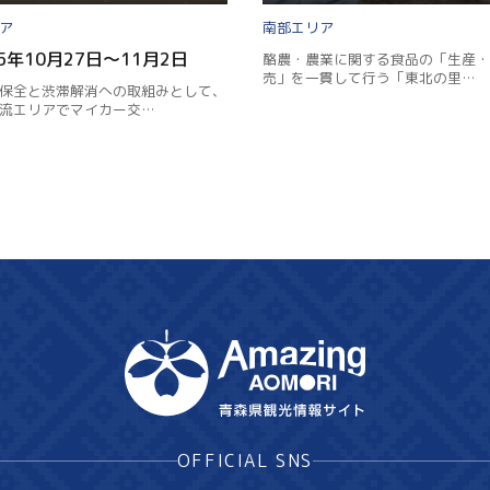
Facebook
南部
Line
25年10月27日～11月2日
酪農・農業に関する食品の「生産・
売」を一貫して行う「東北の里…
保全と渋滞解消への取組みとして、
Copy URL
流エリアでマイカー交…
OFFICIAL SNS