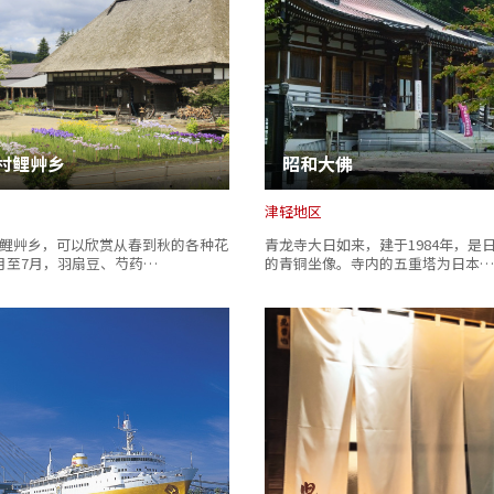
村鲤艸乡
昭和大佛
津轻地区
鲤艸乡，可以欣赏从春到秋的各种花
青龙寺大日如来，建于1984年，是
月至7月，羽扇豆、芍药…
的青铜坐像。寺内的五重塔为日本…