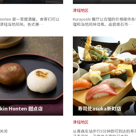
复制链接
津轻地区
uji Honten 是一家居酒屋，食客们可以
Kurayoshi 餐厅以合理的价格提供
津轻当地风味。各式美…
理和当地风味佳肴。品尝黑石市…
akin Honten 甜点店
寿司处asuka新町店
津轻地区
关闭
从青森车站步行5分钟即可到达的寿