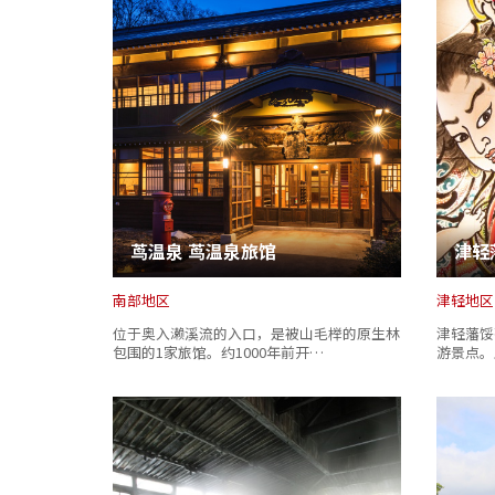
茑温泉 茑温泉旅馆
津轻
南部地区
津轻地区
位于奥入濑溪流的入口，是被山毛榉的原生林
津轻藩馁
包围的1家旅馆。约1000年前开…
游景点。