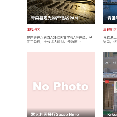
青森县观光物产馆ASPAM
青函
津轻地区
津轻地区
整座建造以青森AOMORI首字母A为造型，呈
青森港上
正三角形，十分抓人眼球。傍海而…
这里，您
意大利面餐厅Sasso Nero
Kik