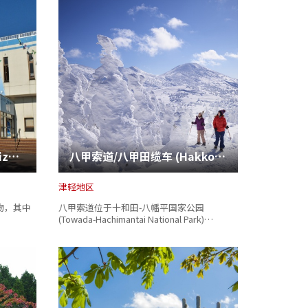
浅虫水族馆 (Asamushi Suizokukan)
八甲索道/八甲田缆车 (Hakkoda Ropeway)
津轻地区
动物，其中
八甲索道位于十和田-八幡平国家公园
(Towada-Hachimantai National Park)…