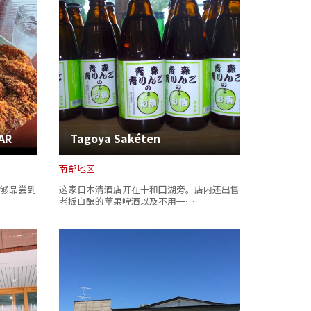
AR
Tagoya Sakéten
南部地区
够品尝到
这家日本清酒店开在十和田湖旁。店内还出售
老板自酿的苹果啤酒以及不用一…