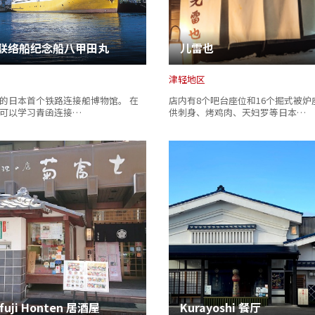
联络船纪念船八甲田丸
儿雷也
津轻地区
的日本首个铁路连接船博物馆。 在
店内有8个吧台座位和16个掘式被炉
可以学习青函连接…
供刺身、烤鸡肉、天妇罗等日本…
ufuji Honten 居酒屋
Kurayoshi 餐厅