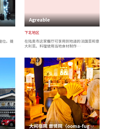
Agreable
下北地区
座位。提
在陆奥市这家餐厅可享用到地道的法国菜和意
大利菜。料理使用当地食材制作…
大间宿院 普贤院（ooma-fugenin）