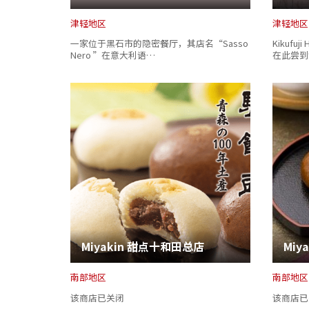
津轻地区
津轻地区
一家位于黑石市的隐密餐厅，其店名“Sasso
Kikuf
Nero ”在意大利语…
在此尝到
Miyakin 甜点十和田总店
Miy
南部地区
南部地区
该商店已关闭
该商店已