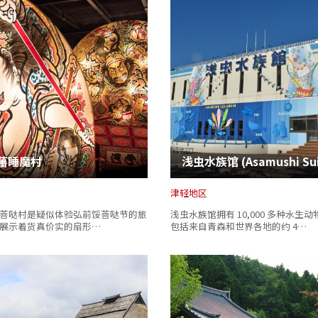
藩睡魔村
津轻地区
菩哒村是疑似体验弘前馁菩哒节的旅
浅虫水族馆拥有 10,000 多种水生
展示着货真价实的扇形…
包括来自青森和世界各地的约 4…