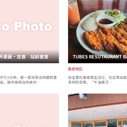
荞麦面・定食 站前食堂
TUBES RESUTAURANT B
南部地区
步行2分钟，是一家深受当地居民喜
店主曾在夏威夷生活过，在这家店能
店。提供使用当地食材…
多样的菜肴。“牛油果汉…