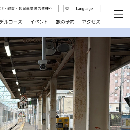
ICE・教育・観光事業者の皆様へ
Language
日本語
デルコース
イベント
旅の予約
アクセス
English
繁体中文
简体中文
한국어