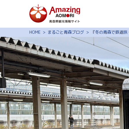
特集
HOME
まるごと青森ブログ
『冬の青森で鉄道旅 〜
スポット・体験
モデルコース
旅の予約
観光ガイド
サイト内検索
行きたいリスト
動画ライブラリー
よくある質問