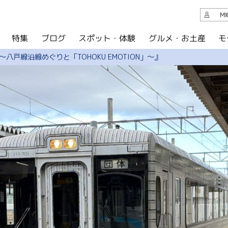
観光案内
M
スポット・体験
グルメ・お土産
モ
ブログ
特集
ブログ
八戸線沿線めぐりと「TOHOKU EMOTION」〜』
グルメ・お土産
イベント
アクセス
このサイトについて
共有
写真ライブラリー
パンフレットダウンロード
運営組織について