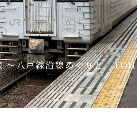
Language
English
简体中文
 〜八戸線沿線めぐりと「TOH
MICE・教育・観光事業者の皆様へ