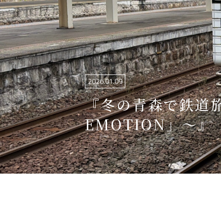
関連リンク集
日本語
繁体中文
2026.01.09
한국어
『冬の青森で鉄道旅
EMOTION」〜』