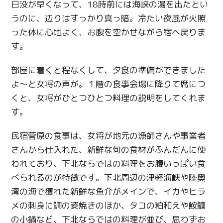
日没が早くなって、18時前には海峡の湯を出たとい
うのに、辺りはすっかり真っ暗。冷たい夜風が火照
った体に心地よく、お腹を空かせながら宿へ戻りま
す。
部屋に着くと程なくして、夕食の準備ができました
よ～と女将の声が。１階の食事会場に降りて席につ
くと、女将がひとつひとつ料理の説明をしてくれま
す。
民宿菅原の食事は、女将が地元の漁師さんや事業者
さんから仕入れた、新鮮な旬の食材がふんだんに使
われており、下北ならではの料理をお腹いっぱい食
べられるのが特徴です。下北周辺の津軽海峡や陸奥
湾の海で獲れた新鮮な魚介がメインで、イカやヒラ
メの刺身に鯛の姿焼きのほか、タコの粕和えや鮟鱇
の小鍋など、下北ならではの料理が並び、思わずお