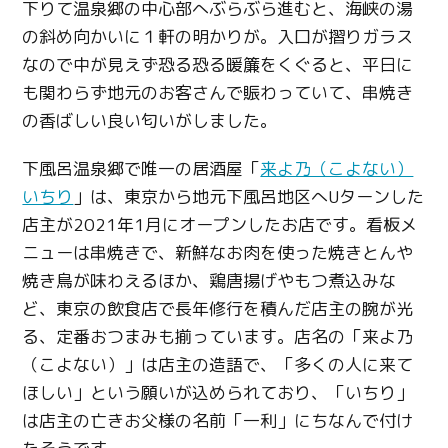
下りて温泉郷の中心部へぶらぶら進むと、海峡の湯
の斜め向かいに１軒の明かりが。入口が摺りガラス
なので中が見えず恐る恐る暖簾をくぐると、平日に
も関わらず地元のお客さんで賑わっていて、串焼き
の香ばしい良い匂いがしました。
下風呂温泉郷で唯一の居酒屋「
来よ乃（こよない）
いちり
」は、東京から地元下風呂地区へUターンした
店主が2021年1月にオープンしたお店です。看板メ
ニューは串焼きで、新鮮なお肉を使った焼きとんや
焼き鳥が味わえるほか、鶏唐揚げやもつ煮込みな
ど、東京の飲食店で長年修行を積んだ店主の腕が光
る、定番おつまみも揃っています。店名の「来よ乃
（こよない）」は店主の造語で、「多くの人に来て
ほしい」という願いが込められており、「いちり」
は店主の亡きお父様の名前「一利」にちなんで付け