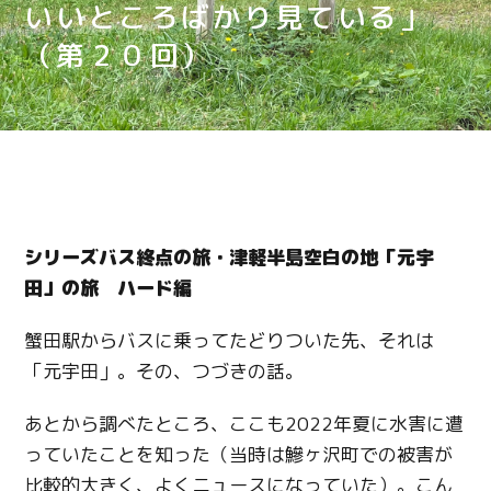
いいところばかり見ている」
（第２０回）
シリーズバス終点の旅・津軽半島空白の地「元宇
田」の旅 ハード編
蟹田駅からバスに乗ってたどりついた先、それは
「元宇田」。その、つづきの話。
あとから調べたところ、ここも2022年夏に水害に遭
っていたことを知った（当時は鰺ヶ沢町での被害が
比較的大きく、よくニュースになっていた）。こん