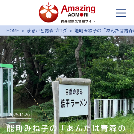
HOME
まるごと青森ブログ
能町みね子の「あんたは青森
2025.11.26
能町みね子の「あんたは青森の