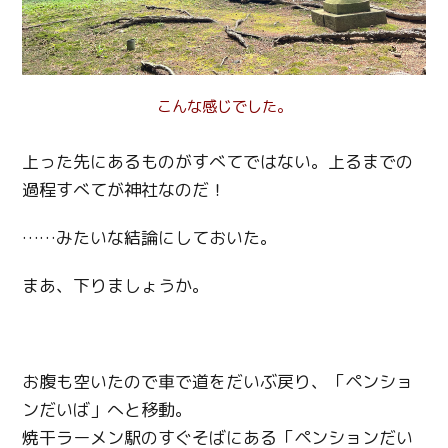
こんな感じでした。
上った先にあるものがすべてではない。上るまでの
過程すべてが神社なのだ！
Twitter
……みたいな結論にしておいた。
Facebook
まあ、下りましょうか。
Line
Copy URL
お腹も空いたので車で道をだいぶ戻り、「ペンショ
ンだいば」へと移動。
焼干ラーメン駅のすぐそばにある「ペンションだい