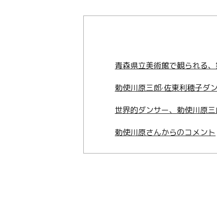
青森県立美術館で観られる、
勅使川原三郎·佐東利穂子ダ
世界的ダンサー、勅使川原三
勅使川原さんからのコメント