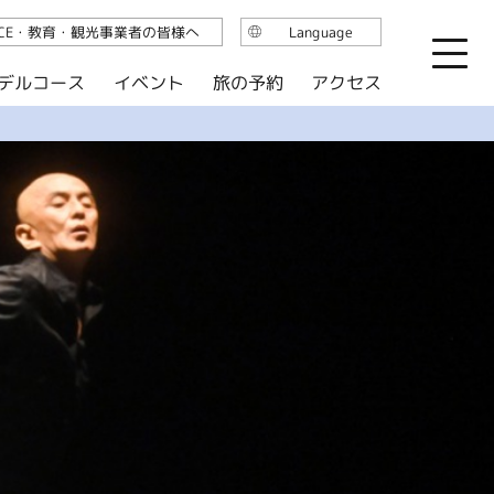
ICE・教育・観光事業者の皆様へ
Language
日本語
デルコース
イベント
旅の予約
アクセス
English
繁体中文
简体中文
한국어