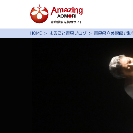
特集
HOME
まるごと青森ブログ
青森県立美術館で勅
スポット・体験
モデルコース
旅の予約
観光ガイド
サイト内検索
行きたいリスト
動画ライブラリー
よくある質問