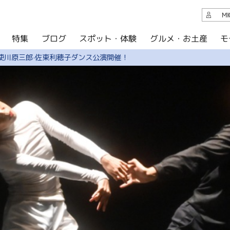
観光案内
M
スポット・体験
グルメ・お土産
モ
ブログ
特集
ブログ
使川原三郎·佐東利穂子ダンス公演開催！
グルメ・お土産
イベント
アクセス
このサイトについて
共有
写真ライブラリー
パンフレットダウンロード
運営組織について