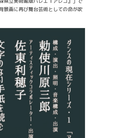
森県立美術館版バレエ『アレコ』」で
背景画に再び舞台芸術としての命が吹