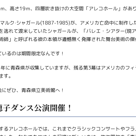
Facebook
1ｍ、高さ19ｍ、四層吹き抜けの大空間「アレコホール」があ
Line
ルク·シャガール(1887-1985)が、アメリカ亡命中に制作
Copy URL
を逃れて渡米していたシャガールが、「バレエ・シアター(現ア
術師」と呼ばれる彼の本領が遺憾無く発揮された舞台美術の傑
ているのは期間限定なんです！
94年に青森県が収集していますが、残る第3幕はアメリカのフ
ます。
会にぜひ、青森県立美術館へ！
穂子ダンス公演開催！
するアレコホールでは、これまでクラシックコンサートやフラ