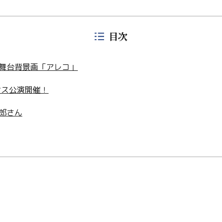
目次
舞台背景画「アレコ」
ンス公演開催！
郎さん