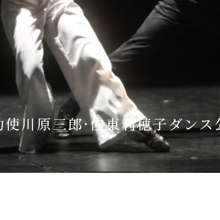
Language
English
简体中文
MICE・教育・観光事業者の皆様へ
勅使川原三郎·佐東利穂子ダンス